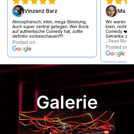
Vinzenz Barz
Ma Si
Atmosphärisch, intim, mega Stimmung.
Wir waren wirk
Auch super zentral gelegen. Wer Bock
klein, nicht zu
auf authentische Comedy hat, sollte
Comedy ❤️ Loc
definitiv vorbeischauen!!!!!
Getränke zum f
..
Read More
Posted on
Posted on
Galerie